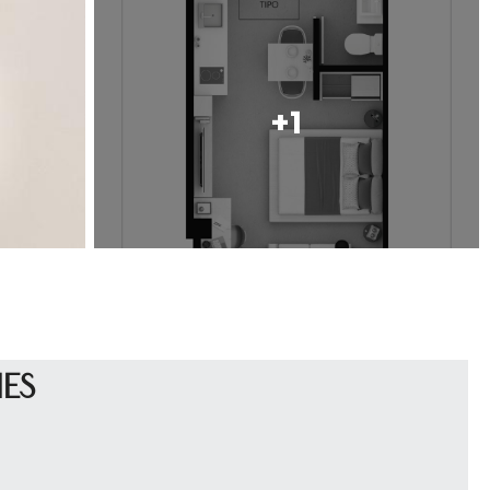
+1
es