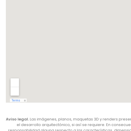
Aviso legal.
Las imágenes, planos, maquetas 3D y renders present
el desarrollo arquitectónico, si así se requiere. En consec
responsabilidad alguna respecto a las características, dimensio