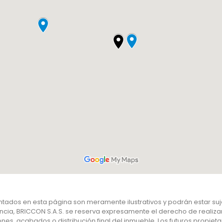
ados en esta página son meramente ilustrativos y podrán estar suje
uencia, BRICCON S.A.S. se reserva expresamente el derecho de realiz
nes, acabados o distribución final del inmueble. Los futuros propiet