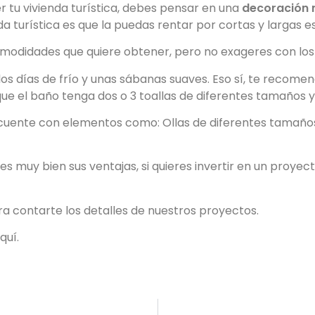
er tu vivienda turística, debes pensar en una
decoración n
da turística es que la puedas rentar por cortas y largas e
modidades que quiere obtener, pero no exageres con los 
ra los días de frío y unas sábanas suaves. Eso sí, te rec
ue el baño tenga dos o 3 toallas de diferentes tamaños y
cuente con elementos como: Ollas de diferentes tamaños, 
es muy bien sus ventajas, s
i quieres invertir en un proye
 contarte los detalles de nuestros proyectos.
quí.